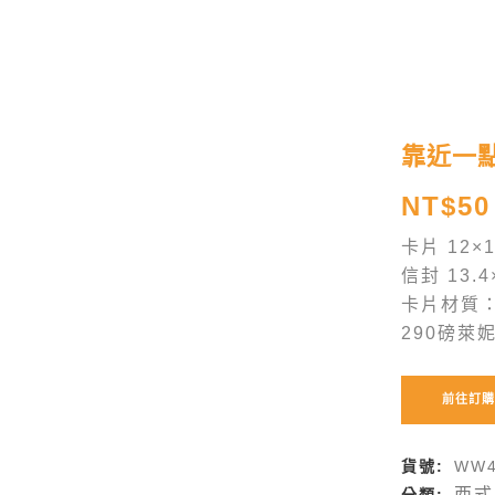
靠近一
NT$
50
卡片 12×1
信封 13.4
卡片材質
290磅萊
貨號:
WW4
西式
分類: