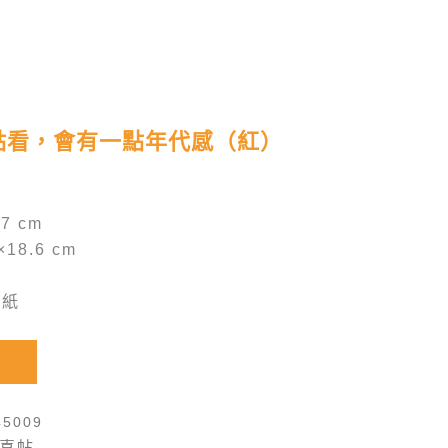
點看，會有一點年代感（紅）
7 cm
×18.6 cm
：
妮紙
5009
喜帖